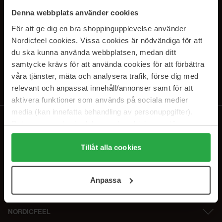
SUBSCRIBE TO OUR
Denna webbplats använder cookies
NEWSLETTER
För att ge dig en bra shoppingupplevelse använder
Nordicfeel cookies. Vissa cookies är nödvändiga för att
E-postadresse
du ska kunna använda webbplatsen, medan ditt
samtycke krävs för att använda cookies för att förbättra
våra tjänster, mäta och analysera trafik, förse dig med
Ved å abonnere godtar du vår
personvernerklæring
. Du kan melde deg
av når som helst.
relevant och anpassat innehåll/annonser samt för att
aktivera funktioner som används på sociala medier
media (kan innefatta behandling av personuppgifter).
Data som samlas in delas med cookieleverantören.
Genom att trycka på "Tillåt alla cookies" accepterar du
alla cookies, medan du under "Detaljer" kan anpassa
Tillåt alla cookies
användningen av cookies. Du kan när som helst återkalla
ditt samtycke. För mer information se vår Cookie Policy
Anpassa
samt vår Integritetspolicy.
NORDICFEEL