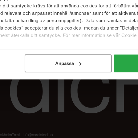
Våre merker
FAQ
itt samtycke krävs för att använda cookies för att förbättra vår
The Beauty Edit
Spor bestillingen
med relevant och anpassat innehåll/annonser samt för att aktiver
Jobb hos oss
Retur og reklama
nefatta behandling av personuppgifter). Data som samlas in del
alla cookies" accepterar du alla cookies, medan du under "Detal
Samarbeidspartner
Blush har blitt
Nordicfeel
elst återkalla ditt samtycke. För mer information se vår Cookie
Anpassa
tockholm
Email:
info@nordicfeel.no