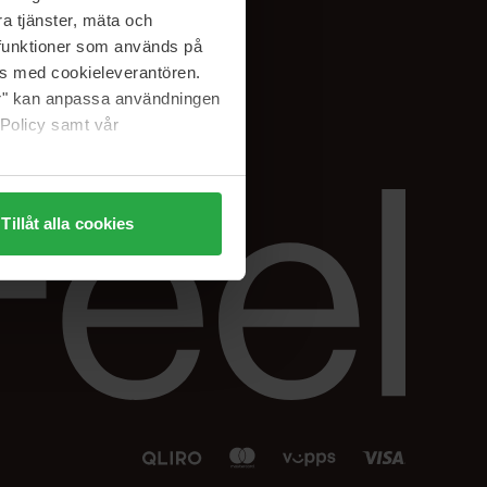
Facebook
a tjänster, mäta och
 min
Instagram
a funktioner som används på
sjon
Linkedin
as med cookieleverantören.
jer" kan anpassa användningen
 Policy samt vår
Tillåt alla cookies