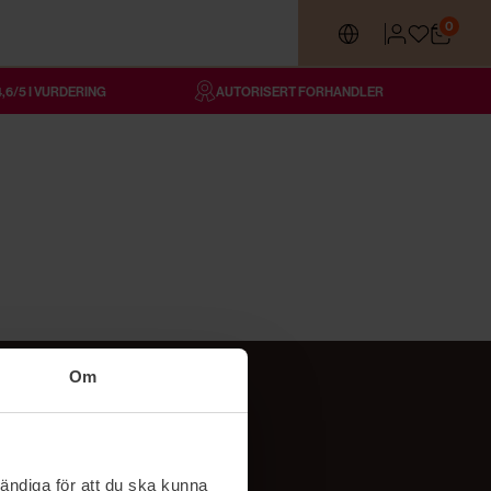
0
4,6/5 I VURDERING
AUTORISERT FORHANDLER
Om
Følg oss
TikTok
ändiga för att du ska kunna