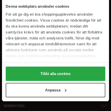
SUBSCRIBE TO OUR
Denna webbplats använder cookies
NEWSLETTER
För att ge dig en bra shoppingupplevelse använder
Nordicfeel cookies. Vissa cookies är nödvändiga för att
E-postadresse
du ska kunna använda webbplatsen, medan ditt
samtycke krävs för att använda cookies för att förbättra
våra tjänster, mäta och analysera trafik, förse dig med
Ved å abonnere godtar du vår
personvernerklæring
. Du kan melde deg
av når som helst.
relevant och anpassat innehåll/annonser samt för att
aktivera funktioner som används på sociala medier
media (kan innefatta behandling av personuppgifter).
Data som samlas in delas med cookieleverantören.
Genom att trycka på "Tillåt alla cookies" accepterar du
alla cookies, medan du under "Detaljer" kan anpassa
Tillåt alla cookies
användningen av cookies. Du kan när som helst återkalla
ditt samtycke. För mer information se vår Cookie Policy
Anpassa
samt vår Integritetspolicy.
NORDICFEEL