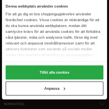
SUBSCRIBE TO OUR
Denna webbplats använder cookies
NEWSLETTER
För att ge dig en bra shoppingupplevelse använder
Nordicfeel cookies. Vissa cookies är nödvändiga för att
E-postadresse
du ska kunna använda webbplatsen, medan ditt
samtycke krävs för att använda cookies för att förbättra
våra tjänster, mäta och analysera trafik, förse dig med
Ved å abonnere godtar du vår
personvernerklæring
. Du kan melde deg
av når som helst.
relevant och anpassat innehåll/annonser samt för att
aktivera funktioner som används på sociala medier
media (kan innefatta behandling av personuppgifter).
Data som samlas in delas med cookieleverantören.
Genom att trycka på "Tillåt alla cookies" accepterar du
alla cookies, medan du under "Detaljer" kan anpassa
Tillåt alla cookies
användningen av cookies. Du kan när som helst återkalla
ditt samtycke. För mer information se vår Cookie Policy
Anpassa
samt vår Integritetspolicy.
NORDICFEEL