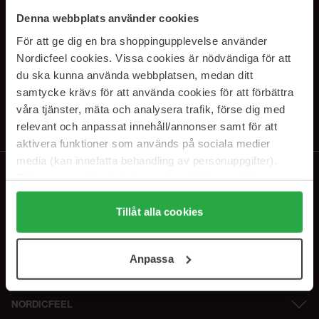
SUBSCRIBE TO OUR
Denna webbplats använder cookies
NEWSLETTER
För att ge dig en bra shoppingupplevelse använder
Nordicfeel cookies. Vissa cookies är nödvändiga för att
E-postadresse
du ska kunna använda webbplatsen, medan ditt
samtycke krävs för att använda cookies för att förbättra
våra tjänster, mäta och analysera trafik, förse dig med
Ved å abonnere godtar du vår
personvernerklæring
. Du kan melde deg
av når som helst.
relevant och anpassat innehåll/annonser samt för att
aktivera funktioner som används på sociala medier
media (kan innefatta behandling av personuppgifter).
Data som samlas in delas med cookieleverantören.
Genom att trycka på "Tillåt alla cookies" accepterar du
alla cookies, medan du under "Detaljer" kan anpassa
Tillåt alla cookies
användningen av cookies. Du kan när som helst återkalla
ditt samtycke. För mer information se vår Cookie Policy
Anpassa
samt vår Integritetspolicy.
NORDICFEEL