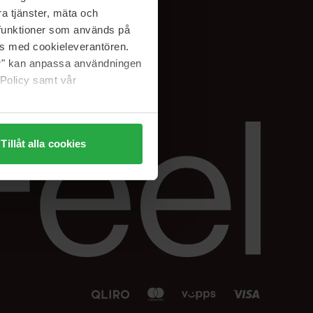
Facebook
a tjänster, mäta och
 min
Instagram
a funktioner som används på
sjon
Linkedin
as med cookieleverantören.
jer" kan anpassa användningen
 Policy samt vår
Tillåt alla cookies