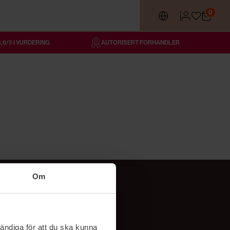
0
4,6/5 I VURDERING
AUTORISERT FORHANDLER
Om
Følg oss
TikTok
ändiga för att du ska kunna