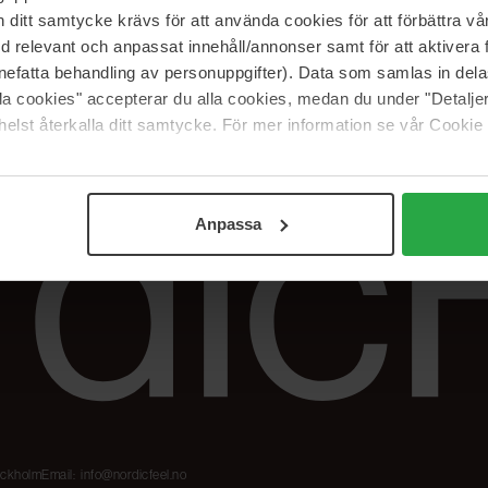
Våre merker
FAQ
itt samtycke krävs för att använda cookies för att förbättra vår
The Beauty Edit
Spor bestillingen
med relevant och anpassat innehåll/annonser samt för att aktiver
Jobb hos oss
Retur og reklama
nefatta behandling av personuppgifter). Data som samlas in del
alla cookies" accepterar du alla cookies, medan du under "Detal
Samarbeidspartner
Blush har blitt
elst återkalla ditt samtycke. För mer information se vår Cookie
Nordicfeel
Anpassa
tockholm
Email:
info@nordicfeel.no