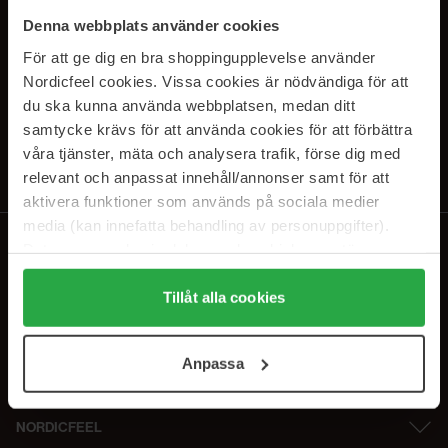
SUBSCRIBE TO OUR
Denna webbplats använder cookies
NEWSLETTER
För att ge dig en bra shoppingupplevelse använder
Nordicfeel cookies. Vissa cookies är nödvändiga för att
E-postadresse
du ska kunna använda webbplatsen, medan ditt
samtycke krävs för att använda cookies för att förbättra
våra tjänster, mäta och analysera trafik, förse dig med
Ved å abonnere godtar du vår
personvernerklæring
. Du kan melde deg
av når som helst.
relevant och anpassat innehåll/annonser samt för att
aktivera funktioner som används på sociala medier
media (kan innefatta behandling av personuppgifter).
Data som samlas in delas med cookieleverantören.
Genom att trycka på "Tillåt alla cookies" accepterar du
alla cookies, medan du under "Detaljer" kan anpassa
Tillåt alla cookies
användningen av cookies. Du kan när som helst återkalla
ditt samtycke. För mer information se vår Cookie Policy
Anpassa
samt vår Integritetspolicy.
NORDICFEEL