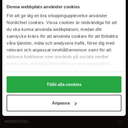
SUBSCRIBE TO OUR
Denna webbplats använder cookies
NEWSLETTER
För att ge dig en bra shoppingupplevelse använder
Nordicfeel cookies. Vissa cookies är nödvändiga för att
E-postadresse
du ska kunna använda webbplatsen, medan ditt
samtycke krävs för att använda cookies för att förbättra
våra tjänster, mäta och analysera trafik, förse dig med
Ved å abonnere godtar du vår
personvernerklæring
. Du kan melde deg
av når som helst.
relevant och anpassat innehåll/annonser samt för att
aktivera funktioner som används på sociala medier
media (kan innefatta behandling av personuppgifter).
Data som samlas in delas med cookieleverantören.
Genom att trycka på "Tillåt alla cookies" accepterar du
alla cookies, medan du under "Detaljer" kan anpassa
Tillåt alla cookies
användningen av cookies. Du kan när som helst återkalla
ditt samtycke. För mer information se vår Cookie Policy
Anpassa
samt vår Integritetspolicy.
NORDICFEEL