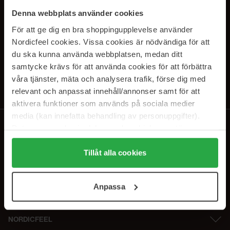
SUBSCRIBE TO OUR
Denna webbplats använder cookies
NEWSLETTER
För att ge dig en bra shoppingupplevelse använder
Nordicfeel cookies. Vissa cookies är nödvändiga för att
E-postadresse
du ska kunna använda webbplatsen, medan ditt
samtycke krävs för att använda cookies för att förbättra
våra tjänster, mäta och analysera trafik, förse dig med
Ved å abonnere godtar du vår
personvernerklæring
. Du kan melde deg
av når som helst.
relevant och anpassat innehåll/annonser samt för att
aktivera funktioner som används på sociala medier
media (kan innefatta behandling av personuppgifter).
Data som samlas in delas med cookieleverantören.
Genom att trycka på "Tillåt alla cookies" accepterar du
alla cookies, medan du under "Detaljer" kan anpassa
Tillåt alla cookies
användningen av cookies. Du kan när som helst återkalla
ditt samtycke. För mer information se vår Cookie Policy
Anpassa
samt vår Integritetspolicy.
NORDICFEEL