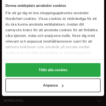
SUBSCRIBE TO OUR
Denna webbplats använder cookies
NEWSLETTER
För att ge dig en bra shoppingupplevelse använder
Nordicfeel cookies. Vissa cookies är nödvändiga för att
E-postadresse
du ska kunna använda webbplatsen, medan ditt
samtycke krävs för att använda cookies för att förbättra
våra tjänster, mäta och analysera trafik, förse dig med
Ved å abonnere godtar du vår
personvernerklæring
. Du kan melde deg
av når som helst.
relevant och anpassat innehåll/annonser samt för att
aktivera funktioner som används på sociala medier
media (kan innefatta behandling av personuppgifter).
Data som samlas in delas med cookieleverantören.
Genom att trycka på "Tillåt alla cookies" accepterar du
alla cookies, medan du under "Detaljer" kan anpassa
Tillåt alla cookies
användningen av cookies. Du kan när som helst återkalla
ditt samtycke. För mer information se vår Cookie Policy
Anpassa
samt vår Integritetspolicy.
NORDICFEEL