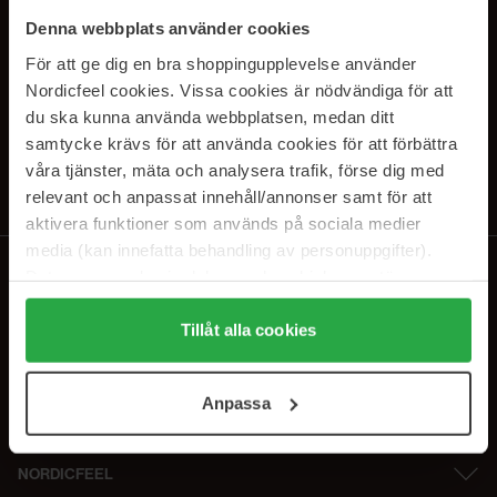
SUBSCRIBE TO OUR
Denna webbplats använder cookies
NEWSLETTER
För att ge dig en bra shoppingupplevelse använder
Nordicfeel cookies. Vissa cookies är nödvändiga för att
E-postadresse
du ska kunna använda webbplatsen, medan ditt
samtycke krävs för att använda cookies för att förbättra
våra tjänster, mäta och analysera trafik, förse dig med
Ved å abonnere godtar du vår
personvernerklæring
. Du kan melde deg
av når som helst.
relevant och anpassat innehåll/annonser samt för att
aktivera funktioner som används på sociala medier
media (kan innefatta behandling av personuppgifter).
Data som samlas in delas med cookieleverantören.
Genom att trycka på "Tillåt alla cookies" accepterar du
alla cookies, medan du under "Detaljer" kan anpassa
Tillåt alla cookies
användningen av cookies. Du kan när som helst återkalla
ditt samtycke. För mer information se vår Cookie Policy
Anpassa
samt vår Integritetspolicy.
NORDICFEEL