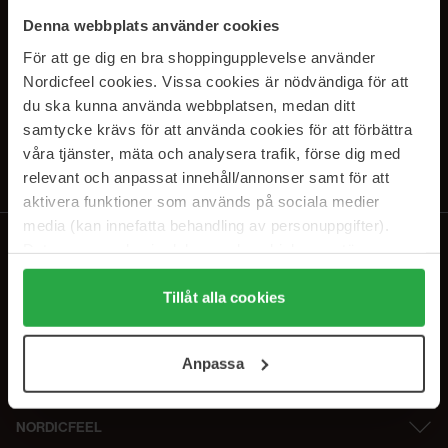
SUBSCRIBE TO OUR
Denna webbplats använder cookies
NEWSLETTER
För att ge dig en bra shoppingupplevelse använder
Nordicfeel cookies. Vissa cookies är nödvändiga för att
E-postadresse
du ska kunna använda webbplatsen, medan ditt
samtycke krävs för att använda cookies för att förbättra
våra tjänster, mäta och analysera trafik, förse dig med
Ved å abonnere godtar du vår
personvernerklæring
. Du kan melde deg
av når som helst.
relevant och anpassat innehåll/annonser samt för att
aktivera funktioner som används på sociala medier
media (kan innefatta behandling av personuppgifter).
Data som samlas in delas med cookieleverantören.
Genom att trycka på "Tillåt alla cookies" accepterar du
alla cookies, medan du under "Detaljer" kan anpassa
Tillåt alla cookies
användningen av cookies. Du kan när som helst återkalla
ditt samtycke. För mer information se vår Cookie Policy
Anpassa
samt vår Integritetspolicy.
NORDICFEEL