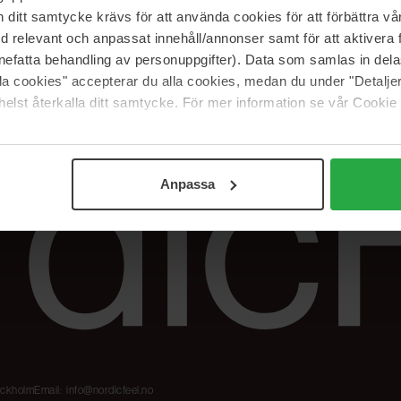
Våre merker
FAQ
itt samtycke krävs för att använda cookies för att förbättra vår
The Beauty Edit
Spor bestillingen
med relevant och anpassat innehåll/annonser samt för att aktiver
Jobb hos oss
Retur og reklama
nefatta behandling av personuppgifter). Data som samlas in del
alla cookies" accepterar du alla cookies, medan du under "Detal
Samarbeidspartner
Blush har blitt
elst återkalla ditt samtycke. För mer information se vår Cookie
Nordicfeel
Anpassa
tockholm
Email:
info@nordicfeel.no