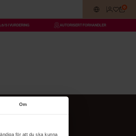
0
4,6/5 I VURDERING
AUTORISERT FORHANDLER
Om
Følg oss
TikTok
ändiga för att du ska kunna