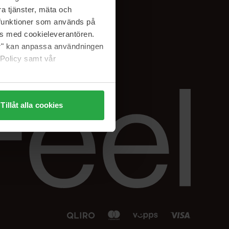
Facebook
a tjänster, mäta och
 min
Instagram
a funktioner som används på
sjon
Linkedin
as med cookieleverantören.
jer" kan anpassa användningen
 Policy samt vår
Tillåt alla cookies