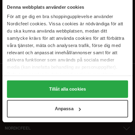
SUBSCRIBE TO OUR
Denna webbplats använder cookies
NEWSLETTER
För att ge dig en bra shoppingupplevelse använder
Nordicfeel cookies. Vissa cookies är nödvändiga för att
E-postadresse
du ska kunna använda webbplatsen, medan ditt
samtycke krävs för att använda cookies för att förbättra
våra tjänster, mäta och analysera trafik, förse dig med
Ved å abonnere godtar du vår
personvernerklæring
. Du kan melde deg
av når som helst.
relevant och anpassat innehåll/annonser samt för att
aktivera funktioner som används på sociala medier
media (kan innefatta behandling av personuppgifter).
Data som samlas in delas med cookieleverantören.
Genom att trycka på "Tillåt alla cookies" accepterar du
alla cookies, medan du under "Detaljer" kan anpassa
Tillåt alla cookies
användningen av cookies. Du kan när som helst återkalla
ditt samtycke. För mer information se vår Cookie Policy
Anpassa
samt vår Integritetspolicy.
NORDICFEEL