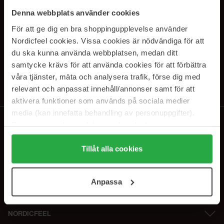
SUBSCRIBE TO OUR
Denna webbplats använder cookies
NEWSLETTER
För att ge dig en bra shoppingupplevelse använder
Nordicfeel cookies. Vissa cookies är nödvändiga för att
E-postadresse
du ska kunna använda webbplatsen, medan ditt
samtycke krävs för att använda cookies för att förbättra
våra tjänster, mäta och analysera trafik, förse dig med
Ved å abonnere godtar du vår
personvernerklæring
. Du kan melde deg
av når som helst.
relevant och anpassat innehåll/annonser samt för att
aktivera funktioner som används på sociala medier
media (kan innefatta behandling av personuppgifter).
Data som samlas in delas med cookieleverantören.
Genom att trycka på "Tillåt alla cookies" accepterar du
alla cookies, medan du under "Detaljer" kan anpassa
Tillåt alla cookies
användningen av cookies. Du kan när som helst återkalla
ditt samtycke. För mer information se vår Cookie Policy
Anpassa
samt vår Integritetspolicy.
NORDICFEEL