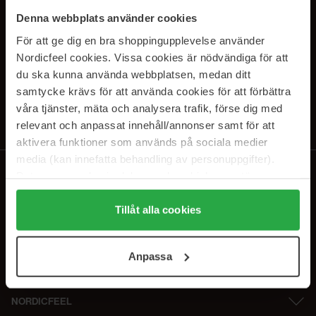
SUBSCRIBE TO OUR
Denna webbplats använder cookies
NEWSLETTER
För att ge dig en bra shoppingupplevelse använder
Nordicfeel cookies. Vissa cookies är nödvändiga för att
E-postadresse
du ska kunna använda webbplatsen, medan ditt
samtycke krävs för att använda cookies för att förbättra
våra tjänster, mäta och analysera trafik, förse dig med
Ved å abonnere godtar du vår
personvernerklæring
. Du kan melde deg
av når som helst.
relevant och anpassat innehåll/annonser samt för att
aktivera funktioner som används på sociala medier
media (kan innefatta behandling av personuppgifter).
Data som samlas in delas med cookieleverantören.
Genom att trycka på "Tillåt alla cookies" accepterar du
alla cookies, medan du under "Detaljer" kan anpassa
Tillåt alla cookies
användningen av cookies. Du kan när som helst återkalla
ditt samtycke. För mer information se vår Cookie Policy
Anpassa
samt vår Integritetspolicy.
NORDICFEEL