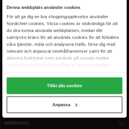
SUBSCRIBE TO OUR
Denna webbplats använder cookies
NEWSLETTER
För att ge dig en bra shoppingupplevelse använder
Nordicfeel cookies. Vissa cookies är nödvändiga för att
E-postadresse
du ska kunna använda webbplatsen, medan ditt
samtycke krävs för att använda cookies för att förbättra
våra tjänster, mäta och analysera trafik, förse dig med
Ved å abonnere godtar du vår
personvernerklæring
. Du kan melde deg
av når som helst.
relevant och anpassat innehåll/annonser samt för att
aktivera funktioner som används på sociala medier
media (kan innefatta behandling av personuppgifter).
Data som samlas in delas med cookieleverantören.
Genom att trycka på "Tillåt alla cookies" accepterar du
alla cookies, medan du under "Detaljer" kan anpassa
Tillåt alla cookies
användningen av cookies. Du kan när som helst återkalla
ditt samtycke. För mer information se vår Cookie Policy
Anpassa
samt vår Integritetspolicy.
NORDICFEEL