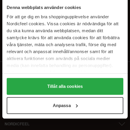
SUBSCRIBE TO OUR
Denna webbplats använder cookies
NEWSLETTER
För att ge dig en bra shoppingupplevelse använder
Nordicfeel cookies. Vissa cookies är nödvändiga för att
E-postadresse
du ska kunna använda webbplatsen, medan ditt
samtycke krävs för att använda cookies för att förbättra
våra tjänster, mäta och analysera trafik, förse dig med
Ved å abonnere godtar du vår
personvernerklæring
. Du kan melde deg
av når som helst.
relevant och anpassat innehåll/annonser samt för att
aktivera funktioner som används på sociala medier
media (kan innefatta behandling av personuppgifter).
Data som samlas in delas med cookieleverantören.
Genom att trycka på "Tillåt alla cookies" accepterar du
alla cookies, medan du under "Detaljer" kan anpassa
Tillåt alla cookies
användningen av cookies. Du kan när som helst återkalla
ditt samtycke. För mer information se vår Cookie Policy
Anpassa
samt vår Integritetspolicy.
NORDICFEEL