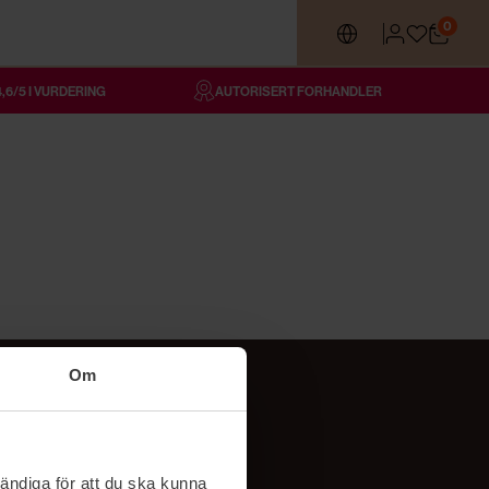
0
4,6/5 I VURDERING
AUTORISERT FORHANDLER
Om
Følg oss
TikTok
ändiga för att du ska kunna