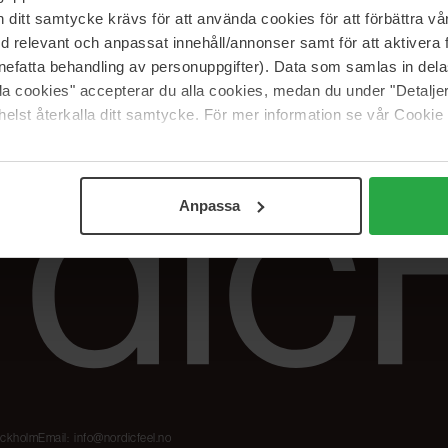
Våre merker
FAQ
itt samtycke krävs för att använda cookies för att förbättra vår
The Beauty Edit
Spor bestillingen
med relevant och anpassat innehåll/annonser samt för att aktiver
Jobb hos oss
Retur og reklama
nefatta behandling av personuppgifter). Data som samlas in del
alla cookies" accepterar du alla cookies, medan du under "Detal
Samarbeidspartner
Blush har blitt
Nordicfeel
elst återkalla ditt samtycke. För mer information se vår Cookie
Anpassa
tockholm
Email:
info@nordicfeel.no