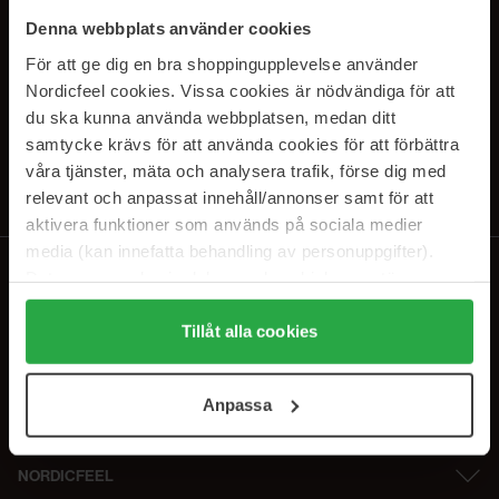
SUBSCRIBE TO OUR
Denna webbplats använder cookies
NEWSLETTER
För att ge dig en bra shoppingupplevelse använder
Nordicfeel cookies. Vissa cookies är nödvändiga för att
E-postadresse
du ska kunna använda webbplatsen, medan ditt
samtycke krävs för att använda cookies för att förbättra
våra tjänster, mäta och analysera trafik, förse dig med
Ved å abonnere godtar du vår
personvernerklæring
. Du kan melde deg
av når som helst.
relevant och anpassat innehåll/annonser samt för att
aktivera funktioner som används på sociala medier
media (kan innefatta behandling av personuppgifter).
Data som samlas in delas med cookieleverantören.
Genom att trycka på "Tillåt alla cookies" accepterar du
alla cookies, medan du under "Detaljer" kan anpassa
Tillåt alla cookies
användningen av cookies. Du kan när som helst återkalla
ditt samtycke. För mer information se vår Cookie Policy
Anpassa
samt vår Integritetspolicy.
NORDICFEEL