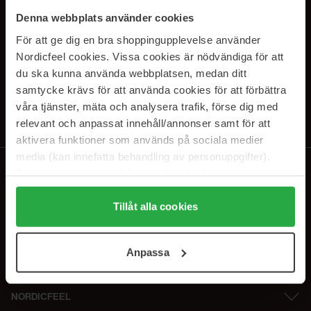
SUBSCRIBE TO OUR
Denna webbplats använder cookies
NEWSLETTER
För att ge dig en bra shoppingupplevelse använder
Nordicfeel cookies. Vissa cookies är nödvändiga för att
E-postadresse
du ska kunna använda webbplatsen, medan ditt
samtycke krävs för att använda cookies för att förbättra
våra tjänster, mäta och analysera trafik, förse dig med
Ved å abonnere godtar du vår
personvernerklæring
. Du kan melde deg
av når som helst.
relevant och anpassat innehåll/annonser samt för att
aktivera funktioner som används på sociala medier
media (kan innefatta behandling av personuppgifter).
Data som samlas in delas med cookieleverantören.
Genom att trycka på "Tillåt alla cookies" accepterar du
alla cookies, medan du under "Detaljer" kan anpassa
Tillåt alla cookies
användningen av cookies. Du kan när som helst återkalla
ditt samtycke. För mer information se vår Cookie Policy
Anpassa
samt vår Integritetspolicy.
NORDICFEEL