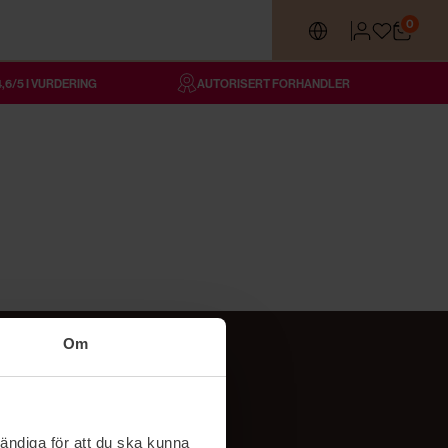
0
4,6/5 I VURDERING
AUTORISERT FORHANDLER
Om
Følg oss
TikTok
ändiga för att du ska kunna