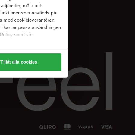
Facebook
a tjänster, mäta och
 min
Instagram
a funktioner som används på
sjon
Linkedin
as med cookieleverantören.
jer" kan anpassa användningen
 Policy samt vår
Tillåt alla cookies