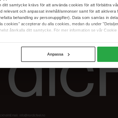
Våre merker
FAQ
itt samtycke krävs för att använda cookies för att förbättra vår
The Beauty Edit
Spor bestillingen
med relevant och anpassat innehåll/annonser samt för att aktiver
Jobb hos oss
Retur og reklama
nefatta behandling av personuppgifter). Data som samlas in del
alla cookies" accepterar du alla cookies, medan du under "Detal
Samarbeidspartner
Blush har blitt
Nordicfeel
elst återkalla ditt samtycke. För mer information se vår Cookie
Anpassa
tockholm
Email:
info@nordicfeel.no