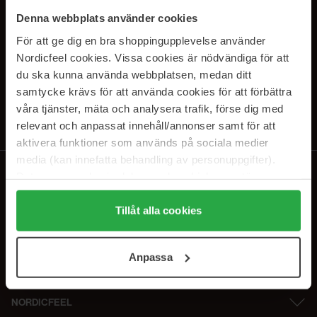
SUBSCRIBE TO OUR
Denna webbplats använder cookies
NEWSLETTER
För att ge dig en bra shoppingupplevelse använder
Nordicfeel cookies. Vissa cookies är nödvändiga för att
E-postadresse
du ska kunna använda webbplatsen, medan ditt
samtycke krävs för att använda cookies för att förbättra
våra tjänster, mäta och analysera trafik, förse dig med
Ved å abonnere godtar du vår
personvernerklæring
. Du kan melde deg
av når som helst.
relevant och anpassat innehåll/annonser samt för att
aktivera funktioner som används på sociala medier
media (kan innefatta behandling av personuppgifter).
Data som samlas in delas med cookieleverantören.
Genom att trycka på "Tillåt alla cookies" accepterar du
alla cookies, medan du under "Detaljer" kan anpassa
Tillåt alla cookies
användningen av cookies. Du kan när som helst återkalla
ditt samtycke. För mer information se vår Cookie Policy
Anpassa
samt vår Integritetspolicy.
NORDICFEEL