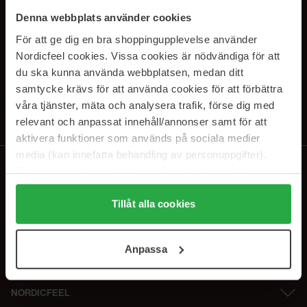
SUBSCRIBE TO OUR
Denna webbplats använder cookies
NEWSLETTER
För att ge dig en bra shoppingupplevelse använder
Nordicfeel cookies. Vissa cookies är nödvändiga för att
E-postadresse
du ska kunna använda webbplatsen, medan ditt
samtycke krävs för att använda cookies för att förbättra
våra tjänster, mäta och analysera trafik, förse dig med
Ved å abonnere godtar du vår
personvernerklæring
. Du kan melde deg
av når som helst.
relevant och anpassat innehåll/annonser samt för att
aktivera funktioner som används på sociala medier
media (kan innefatta behandling av personuppgifter).
Data som samlas in delas med cookieleverantören.
Genom att trycka på "Tillåt alla cookies" accepterar du
alla cookies, medan du under "Detaljer" kan anpassa
Tillåt alla cookies
användningen av cookies. Du kan när som helst återkalla
ditt samtycke. För mer information se vår Cookie Policy
Anpassa
samt vår Integritetspolicy.
NORDICFEEL