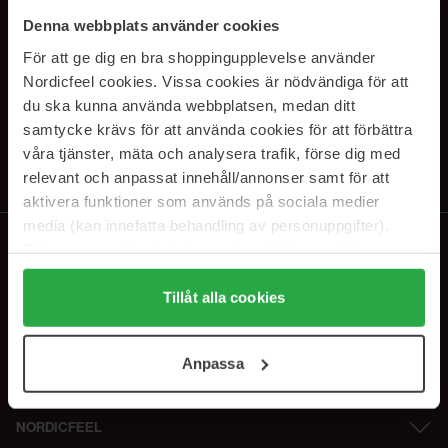
SUBSCRIBE TO OUR
Denna webbplats använder cookies
NEWSLETTER
För att ge dig en bra shoppingupplevelse använder
Nordicfeel cookies. Vissa cookies är nödvändiga för att
E-postadresse
du ska kunna använda webbplatsen, medan ditt
samtycke krävs för att använda cookies för att förbättra
våra tjänster, mäta och analysera trafik, förse dig med
Ved å abonnere godtar du vår
personvernerklæring
. Du kan melde deg
av når som helst.
relevant och anpassat innehåll/annonser samt för att
aktivera funktioner som används på sociala medier
media (kan innefatta behandling av personuppgifter).
Data som samlas in delas med cookieleverantören.
Genom att trycka på "Tillåt alla cookies" accepterar du
alla cookies, medan du under "Detaljer" kan anpassa
Tillåt alla cookies
användningen av cookies. Du kan när som helst återkalla
ditt samtycke. För mer information se vår Cookie Policy
Anpassa
samt vår Integritetspolicy.
NORDICFEEL