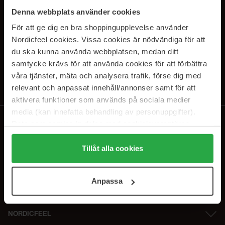
SUBSCRIBE TO OUR
Denna webbplats använder cookies
NEWSLETTER
För att ge dig en bra shoppingupplevelse använder
Nordicfeel cookies. Vissa cookies är nödvändiga för att
E-postadresse
du ska kunna använda webbplatsen, medan ditt
samtycke krävs för att använda cookies för att förbättra
våra tjänster, mäta och analysera trafik, förse dig med
Ved å abonnere godtar du vår
personvernerklæring
. Du kan melde deg
av når som helst.
relevant och anpassat innehåll/annonser samt för att
aktivera funktioner som används på sociala medier
media (kan innefatta behandling av personuppgifter).
Data som samlas in delas med cookieleverantören.
Genom att trycka på "Tillåt alla cookies" accepterar du
alla cookies, medan du under "Detaljer" kan anpassa
Tillåt alla cookies
användningen av cookies. Du kan när som helst återkalla
ditt samtycke. För mer information se vår Cookie Policy
Anpassa
samt vår Integritetspolicy.
NORDICFEEL