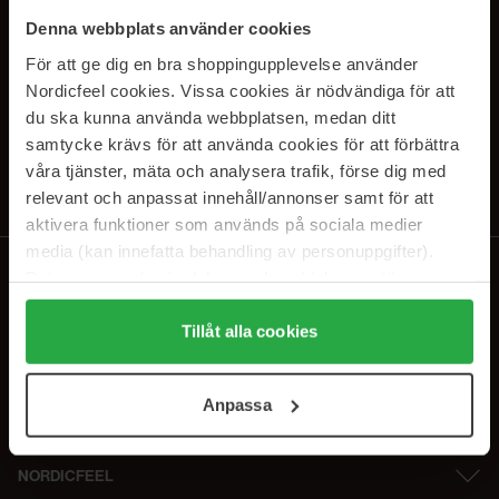
SUBSCRIBE TO OUR
Denna webbplats använder cookies
NEWSLETTER
För att ge dig en bra shoppingupplevelse använder
Nordicfeel cookies. Vissa cookies är nödvändiga för att
E-postadresse
du ska kunna använda webbplatsen, medan ditt
samtycke krävs för att använda cookies för att förbättra
våra tjänster, mäta och analysera trafik, förse dig med
Ved å abonnere godtar du vår
personvernerklæring
. Du kan melde deg
av når som helst.
relevant och anpassat innehåll/annonser samt för att
aktivera funktioner som används på sociala medier
media (kan innefatta behandling av personuppgifter).
Data som samlas in delas med cookieleverantören.
Genom att trycka på "Tillåt alla cookies" accepterar du
alla cookies, medan du under "Detaljer" kan anpassa
Tillåt alla cookies
användningen av cookies. Du kan när som helst återkalla
ditt samtycke. För mer information se vår Cookie Policy
Anpassa
samt vår Integritetspolicy.
NORDICFEEL