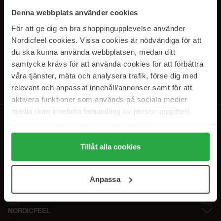
SUBSCRIBE TO OUR
Denna webbplats använder cookies
NEWSLETTER
För att ge dig en bra shoppingupplevelse använder
Nordicfeel cookies. Vissa cookies är nödvändiga för att
E-postadresse
du ska kunna använda webbplatsen, medan ditt
samtycke krävs för att använda cookies för att förbättra
våra tjänster, mäta och analysera trafik, förse dig med
Ved å abonnere godtar du vår
personvernerklæring
. Du kan melde deg
av når som helst.
relevant och anpassat innehåll/annonser samt för att
aktivera funktioner som används på sociala medier
media (kan innefatta behandling av personuppgifter).
Data som samlas in delas med cookieleverantören.
Genom att trycka på "Tillåt alla cookies" accepterar du
alla cookies, medan du under "Detaljer" kan anpassa
Tillåt alla cookies
användningen av cookies. Du kan när som helst återkalla
ditt samtycke. För mer information se vår Cookie Policy
Anpassa
samt vår Integritetspolicy.
NORDICFEEL