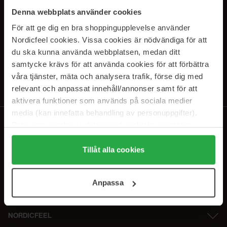
SUBSCRIBE TO OUR
Denna webbplats använder cookies
NEWSLETTER
För att ge dig en bra shoppingupplevelse använder
Nordicfeel cookies. Vissa cookies är nödvändiga för att
E-postadresse
du ska kunna använda webbplatsen, medan ditt
samtycke krävs för att använda cookies för att förbättra
våra tjänster, mäta och analysera trafik, förse dig med
Ved å abonnere godtar du vår
personvernerklæring
. Du kan melde deg
av når som helst.
relevant och anpassat innehåll/annonser samt för att
aktivera funktioner som används på sociala medier
media (kan innefatta behandling av personuppgifter).
Data som samlas in delas med cookieleverantören.
Genom att trycka på "Tillåt alla cookies" accepterar du
alla cookies, medan du under "Detaljer" kan anpassa
Tillåt alla cookies
användningen av cookies. Du kan när som helst återkalla
ditt samtycke. För mer information se vår Cookie Policy
Anpassa
samt vår Integritetspolicy.
NORDICFEEL