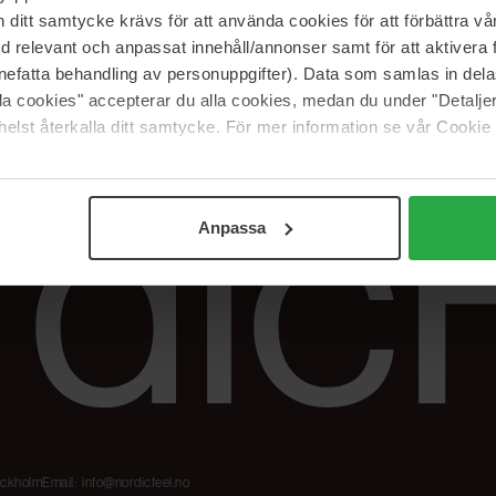
Våre merker
FAQ
itt samtycke krävs för att använda cookies för att förbättra vår
The Beauty Edit
Spor bestillingen
med relevant och anpassat innehåll/annonser samt för att aktiver
Jobb hos oss
Retur og reklama
nefatta behandling av personuppgifter). Data som samlas in del
alla cookies" accepterar du alla cookies, medan du under "Detal
Samarbeidspartner
Blush har blitt
elst återkalla ditt samtycke. För mer information se vår Cookie
Nordicfeel
Anpassa
tockholm
Email:
info@nordicfeel.no