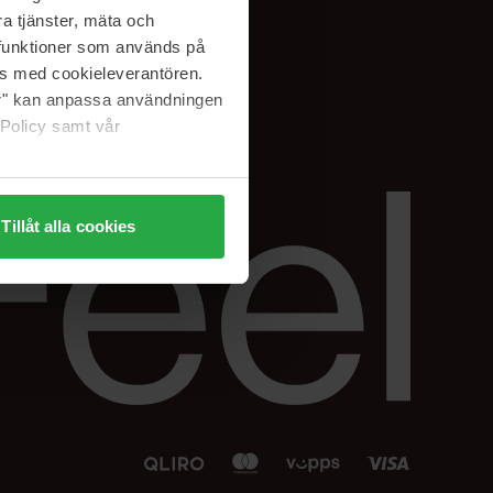
Facebook
a tjänster, mäta och
 min
Instagram
a funktioner som används på
sjon
Linkedin
as med cookieleverantören.
jer" kan anpassa användningen
 Policy samt vår
Tillåt alla cookies