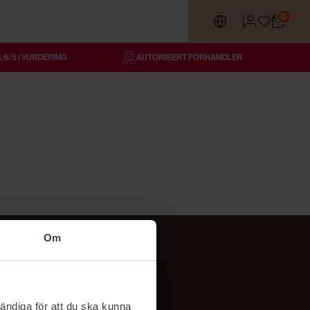
0
4,6/5 I VURDERING
AUTORISERT FORHANDLER
Om
Følg oss
TikTok
ändiga för att du ska kunna