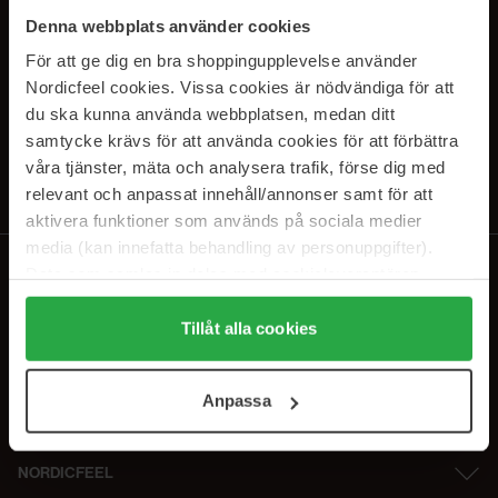
SUBSCRIBE TO OUR
Denna webbplats använder cookies
NEWSLETTER
För att ge dig en bra shoppingupplevelse använder
Nordicfeel cookies. Vissa cookies är nödvändiga för att
E-postadresse
du ska kunna använda webbplatsen, medan ditt
samtycke krävs för att använda cookies för att förbättra
våra tjänster, mäta och analysera trafik, förse dig med
Ved å abonnere godtar du vår
personvernerklæring
. Du kan melde deg
av når som helst.
relevant och anpassat innehåll/annonser samt för att
aktivera funktioner som används på sociala medier
media (kan innefatta behandling av personuppgifter).
Data som samlas in delas med cookieleverantören.
Genom att trycka på "Tillåt alla cookies" accepterar du
alla cookies, medan du under "Detaljer" kan anpassa
Tillåt alla cookies
användningen av cookies. Du kan när som helst återkalla
ditt samtycke. För mer information se vår Cookie Policy
Anpassa
samt vår Integritetspolicy.
NORDICFEEL