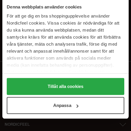
SUBSCRIBE TO OUR
Denna webbplats använder cookies
NEWSLETTER
För att ge dig en bra shoppingupplevelse använder
Nordicfeel cookies. Vissa cookies är nödvändiga för att
E-postadresse
du ska kunna använda webbplatsen, medan ditt
samtycke krävs för att använda cookies för att förbättra
våra tjänster, mäta och analysera trafik, förse dig med
Ved å abonnere godtar du vår
personvernerklæring
. Du kan melde deg
av når som helst.
relevant och anpassat innehåll/annonser samt för att
aktivera funktioner som används på sociala medier
media (kan innefatta behandling av personuppgifter).
Data som samlas in delas med cookieleverantören.
Genom att trycka på "Tillåt alla cookies" accepterar du
alla cookies, medan du under "Detaljer" kan anpassa
Tillåt alla cookies
användningen av cookies. Du kan när som helst återkalla
ditt samtycke. För mer information se vår Cookie Policy
Anpassa
samt vår Integritetspolicy.
NORDICFEEL