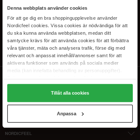
SUBSCRIBE TO OUR
Denna webbplats använder cookies
NEWSLETTER
För att ge dig en bra shoppingupplevelse använder
Nordicfeel cookies. Vissa cookies är nödvändiga för att
E-postadresse
du ska kunna använda webbplatsen, medan ditt
samtycke krävs för att använda cookies för att förbättra
våra tjänster, mäta och analysera trafik, förse dig med
Ved å abonnere godtar du vår
personvernerklæring
. Du kan melde deg
av når som helst.
relevant och anpassat innehåll/annonser samt för att
aktivera funktioner som används på sociala medier
media (kan innefatta behandling av personuppgifter).
Data som samlas in delas med cookieleverantören.
Genom att trycka på "Tillåt alla cookies" accepterar du
alla cookies, medan du under "Detaljer" kan anpassa
Tillåt alla cookies
användningen av cookies. Du kan när som helst återkalla
ditt samtycke. För mer information se vår Cookie Policy
Anpassa
samt vår Integritetspolicy.
NORDICFEEL