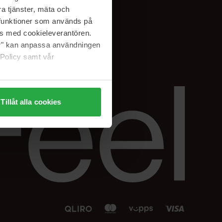
Facebook
a tjänster, mäta och
 min
Instagram
a funktioner som används på
sjon
Linkedin
as med cookieleverantören.
jer" kan anpassa användningen
 Policy samt vår
Tillåt alla cookies