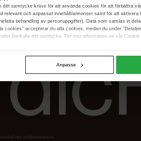
Våre merker
FAQ
itt samtycke krävs för att använda cookies för att förbättra vår
The Beauty Edit
Spor bestillingen
med relevant och anpassat innehåll/annonser samt för att aktiver
Jobb hos oss
Retur og reklama
nefatta behandling av personuppgifter). Data som samlas in del
alla cookies" accepterar du alla cookies, medan du under "Detal
Samarbeidspartner
Blush har blitt
elst återkalla ditt samtycke. För mer information se vår Cookie
Nordicfeel
Anpassa
tockholm
Email:
info@nordicfeel.no