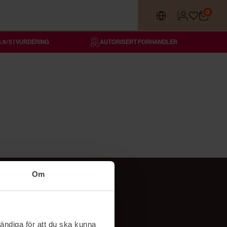
0
4,6/5 I VURDERING
AUTORISERT FORHANDLER
Om
Følg oss
TikTok
ändiga för att du ska kunna