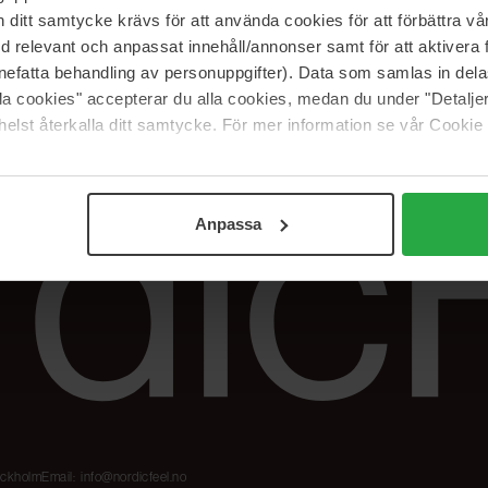
Våre merker
FAQ
itt samtycke krävs för att använda cookies för att förbättra vår
The Beauty Edit
Spor bestillingen
med relevant och anpassat innehåll/annonser samt för att aktiver
Jobb hos oss
Retur og reklama
nefatta behandling av personuppgifter). Data som samlas in del
alla cookies" accepterar du alla cookies, medan du under "Detal
Samarbeidspartner
Blush har blitt
Nordicfeel
elst återkalla ditt samtycke. För mer information se vår Cookie
Anpassa
tockholm
Email:
info@nordicfeel.no