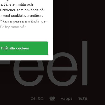
Facebook
a tjänster, mäta och
 min
Instagram
a funktioner som används på
sjon
Linkedin
as med cookieleverantören.
jer" kan anpassa användningen
 Policy samt vår
Tillåt alla cookies