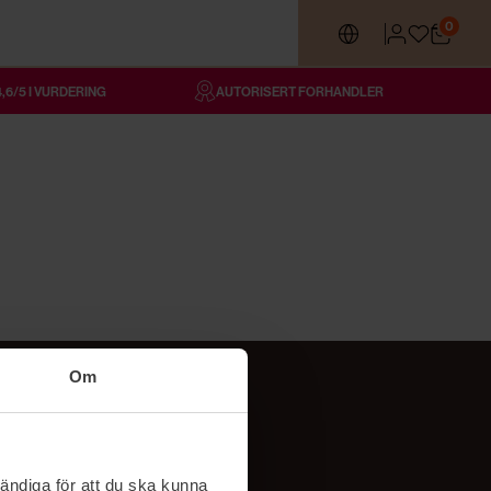
0
4,6/5 I VURDERING
AUTORISERT FORHANDLER
Om
Følg oss
TikTok
ändiga för att du ska kunna