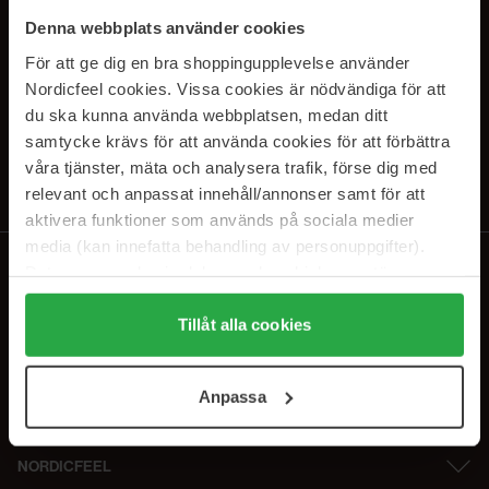
SUBSCRIBE TO OUR
Denna webbplats använder cookies
NEWSLETTER
För att ge dig en bra shoppingupplevelse använder
Nordicfeel cookies. Vissa cookies är nödvändiga för att
E-postadresse
du ska kunna använda webbplatsen, medan ditt
samtycke krävs för att använda cookies för att förbättra
våra tjänster, mäta och analysera trafik, förse dig med
Ved å abonnere godtar du vår
personvernerklæring
. Du kan melde deg
av når som helst.
relevant och anpassat innehåll/annonser samt för att
aktivera funktioner som används på sociala medier
media (kan innefatta behandling av personuppgifter).
Data som samlas in delas med cookieleverantören.
Genom att trycka på "Tillåt alla cookies" accepterar du
alla cookies, medan du under "Detaljer" kan anpassa
Tillåt alla cookies
användningen av cookies. Du kan när som helst återkalla
ditt samtycke. För mer information se vår Cookie Policy
Anpassa
samt vår Integritetspolicy.
NORDICFEEL