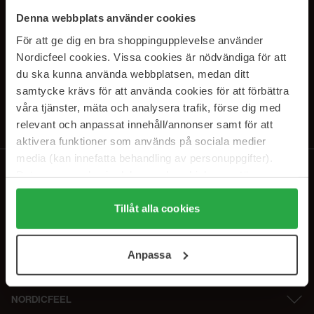
SUBSCRIBE TO OUR
Denna webbplats använder cookies
NEWSLETTER
För att ge dig en bra shoppingupplevelse använder
Nordicfeel cookies. Vissa cookies är nödvändiga för att
E-postadresse
du ska kunna använda webbplatsen, medan ditt
samtycke krävs för att använda cookies för att förbättra
våra tjänster, mäta och analysera trafik, förse dig med
Ved å abonnere godtar du vår
personvernerklæring
. Du kan melde deg
av når som helst.
relevant och anpassat innehåll/annonser samt för att
aktivera funktioner som används på sociala medier
media (kan innefatta behandling av personuppgifter).
Data som samlas in delas med cookieleverantören.
Genom att trycka på "Tillåt alla cookies" accepterar du
alla cookies, medan du under "Detaljer" kan anpassa
Tillåt alla cookies
användningen av cookies. Du kan när som helst återkalla
ditt samtycke. För mer information se vår Cookie Policy
Anpassa
samt vår Integritetspolicy.
NORDICFEEL