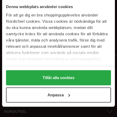
SUBSCRIBE TO OUR
Denna webbplats använder cookies
NEWSLETTER
För att ge dig en bra shoppingupplevelse använder
Nordicfeel cookies. Vissa cookies är nödvändiga för att
E-postadresse
du ska kunna använda webbplatsen, medan ditt
samtycke krävs för att använda cookies för att förbättra
våra tjänster, mäta och analysera trafik, förse dig med
Ved å abonnere godtar du vår
personvernerklæring
. Du kan melde deg
av når som helst.
relevant och anpassat innehåll/annonser samt för att
aktivera funktioner som används på sociala medier
media (kan innefatta behandling av personuppgifter).
Data som samlas in delas med cookieleverantören.
Genom att trycka på "Tillåt alla cookies" accepterar du
alla cookies, medan du under "Detaljer" kan anpassa
Tillåt alla cookies
användningen av cookies. Du kan när som helst återkalla
ditt samtycke. För mer information se vår Cookie Policy
Anpassa
samt vår Integritetspolicy.
NORDICFEEL