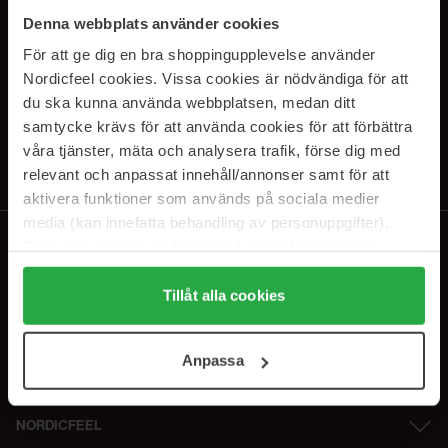
SUBSCRIBE TO OUR
Denna webbplats använder cookies
NEWSLETTER
För att ge dig en bra shoppingupplevelse använder
Nordicfeel cookies. Vissa cookies är nödvändiga för att
E-postadresse
du ska kunna använda webbplatsen, medan ditt
samtycke krävs för att använda cookies för att förbättra
våra tjänster, mäta och analysera trafik, förse dig med
Ved å abonnere godtar du vår
personvernerklæring
. Du kan melde deg
av når som helst.
relevant och anpassat innehåll/annonser samt för att
aktivera funktioner som används på sociala medier
media (kan innefatta behandling av personuppgifter).
Data som samlas in delas med cookieleverantören.
Genom att trycka på "Tillåt alla cookies" accepterar du
alla cookies, medan du under "Detaljer" kan anpassa
Tillåt alla cookies
användningen av cookies. Du kan när som helst återkalla
ditt samtycke. För mer information se vår Cookie Policy
Anpassa
samt vår Integritetspolicy.
NORDICFEEL