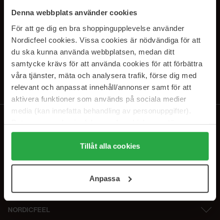
SUBSCRIBE TO OUR
Denna webbplats använder cookies
NEWSLETTER
För att ge dig en bra shoppingupplevelse använder
Nordicfeel cookies. Vissa cookies är nödvändiga för att
E-postadresse
du ska kunna använda webbplatsen, medan ditt
samtycke krävs för att använda cookies för att förbättra
våra tjänster, mäta och analysera trafik, förse dig med
Ved å abonnere godtar du vår
personvernerklæring
. Du kan melde deg
av når som helst.
relevant och anpassat innehåll/annonser samt för att
aktivera funktioner som används på sociala medier
media (kan innefatta behandling av personuppgifter).
Data som samlas in delas med cookieleverantören.
Genom att trycka på "Tillåt alla cookies" accepterar du
alla cookies, medan du under "Detaljer" kan anpassa
Tillåt alla cookies
användningen av cookies. Du kan när som helst återkalla
ditt samtycke. För mer information se vår Cookie Policy
Anpassa
samt vår Integritetspolicy.
NORDICFEEL