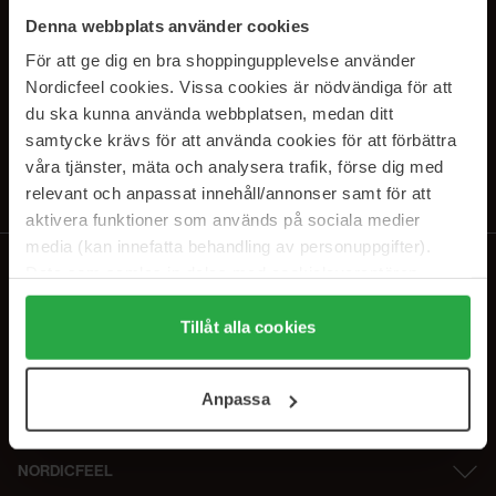
SUBSCRIBE TO OUR
Denna webbplats använder cookies
NEWSLETTER
För att ge dig en bra shoppingupplevelse använder
Nordicfeel cookies. Vissa cookies är nödvändiga för att
E-postadresse
du ska kunna använda webbplatsen, medan ditt
samtycke krävs för att använda cookies för att förbättra
våra tjänster, mäta och analysera trafik, förse dig med
Ved å abonnere godtar du vår
personvernerklæring
. Du kan melde deg
av når som helst.
relevant och anpassat innehåll/annonser samt för att
aktivera funktioner som används på sociala medier
media (kan innefatta behandling av personuppgifter).
Data som samlas in delas med cookieleverantören.
Genom att trycka på "Tillåt alla cookies" accepterar du
alla cookies, medan du under "Detaljer" kan anpassa
Tillåt alla cookies
användningen av cookies. Du kan när som helst återkalla
ditt samtycke. För mer information se vår Cookie Policy
Anpassa
samt vår Integritetspolicy.
NORDICFEEL