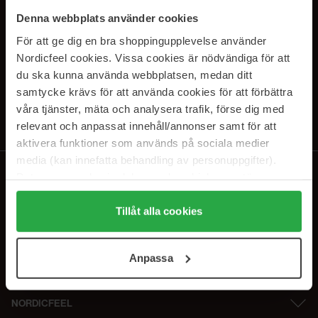
SUBSCRIBE TO OUR
Denna webbplats använder cookies
NEWSLETTER
För att ge dig en bra shoppingupplevelse använder
Nordicfeel cookies. Vissa cookies är nödvändiga för att
E-postadresse
du ska kunna använda webbplatsen, medan ditt
samtycke krävs för att använda cookies för att förbättra
våra tjänster, mäta och analysera trafik, förse dig med
Ved å abonnere godtar du vår
personvernerklæring
. Du kan melde deg
av når som helst.
relevant och anpassat innehåll/annonser samt för att
aktivera funktioner som används på sociala medier
media (kan innefatta behandling av personuppgifter).
Data som samlas in delas med cookieleverantören.
Genom att trycka på "Tillåt alla cookies" accepterar du
alla cookies, medan du under "Detaljer" kan anpassa
Tillåt alla cookies
användningen av cookies. Du kan när som helst återkalla
ditt samtycke. För mer information se vår Cookie Policy
Anpassa
samt vår Integritetspolicy.
NORDICFEEL