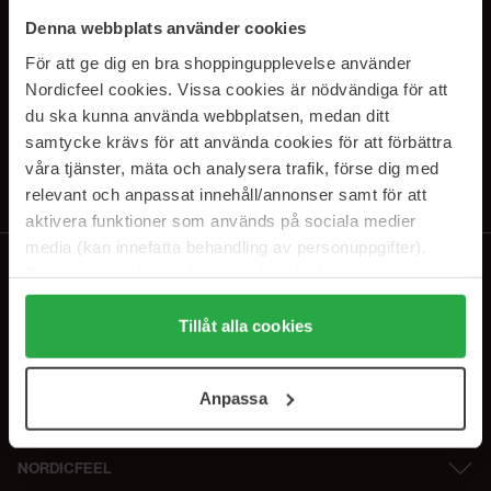
SUBSCRIBE TO OUR
Denna webbplats använder cookies
NEWSLETTER
För att ge dig en bra shoppingupplevelse använder
Nordicfeel cookies. Vissa cookies är nödvändiga för att
E-postadresse
du ska kunna använda webbplatsen, medan ditt
samtycke krävs för att använda cookies för att förbättra
våra tjänster, mäta och analysera trafik, förse dig med
Ved å abonnere godtar du vår
personvernerklæring
. Du kan melde deg
av når som helst.
relevant och anpassat innehåll/annonser samt för att
aktivera funktioner som används på sociala medier
media (kan innefatta behandling av personuppgifter).
Data som samlas in delas med cookieleverantören.
Genom att trycka på "Tillåt alla cookies" accepterar du
alla cookies, medan du under "Detaljer" kan anpassa
Tillåt alla cookies
användningen av cookies. Du kan när som helst återkalla
ditt samtycke. För mer information se vår Cookie Policy
Anpassa
samt vår Integritetspolicy.
NORDICFEEL