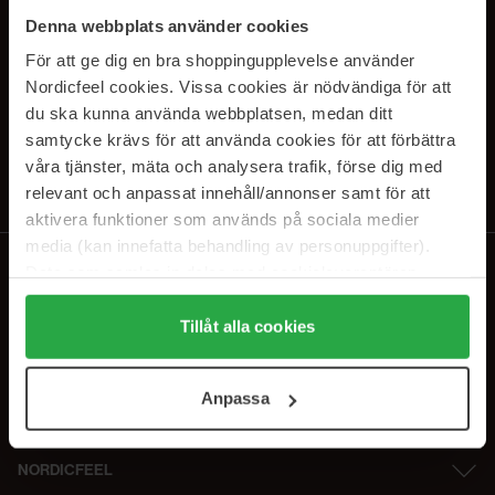
SUBSCRIBE TO OUR
Denna webbplats använder cookies
NEWSLETTER
För att ge dig en bra shoppingupplevelse använder
Nordicfeel cookies. Vissa cookies är nödvändiga för att
E-postadresse
du ska kunna använda webbplatsen, medan ditt
samtycke krävs för att använda cookies för att förbättra
våra tjänster, mäta och analysera trafik, förse dig med
Ved å abonnere godtar du vår
personvernerklæring
. Du kan melde deg
av når som helst.
relevant och anpassat innehåll/annonser samt för att
aktivera funktioner som används på sociala medier
media (kan innefatta behandling av personuppgifter).
Data som samlas in delas med cookieleverantören.
Genom att trycka på "Tillåt alla cookies" accepterar du
alla cookies, medan du under "Detaljer" kan anpassa
Tillåt alla cookies
användningen av cookies. Du kan när som helst återkalla
ditt samtycke. För mer information se vår Cookie Policy
Anpassa
samt vår Integritetspolicy.
NORDICFEEL