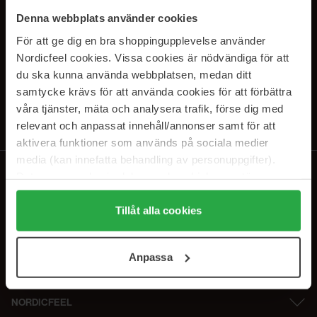
SUBSCRIBE TO OUR
Denna webbplats använder cookies
NEWSLETTER
För att ge dig en bra shoppingupplevelse använder
Nordicfeel cookies. Vissa cookies är nödvändiga för att
E-postadresse
du ska kunna använda webbplatsen, medan ditt
samtycke krävs för att använda cookies för att förbättra
våra tjänster, mäta och analysera trafik, förse dig med
Ved å abonnere godtar du vår
personvernerklæring
. Du kan melde deg
av når som helst.
relevant och anpassat innehåll/annonser samt för att
aktivera funktioner som används på sociala medier
media (kan innefatta behandling av personuppgifter).
Data som samlas in delas med cookieleverantören.
Genom att trycka på "Tillåt alla cookies" accepterar du
alla cookies, medan du under "Detaljer" kan anpassa
Tillåt alla cookies
användningen av cookies. Du kan när som helst återkalla
ditt samtycke. För mer information se vår Cookie Policy
Anpassa
samt vår Integritetspolicy.
NORDICFEEL