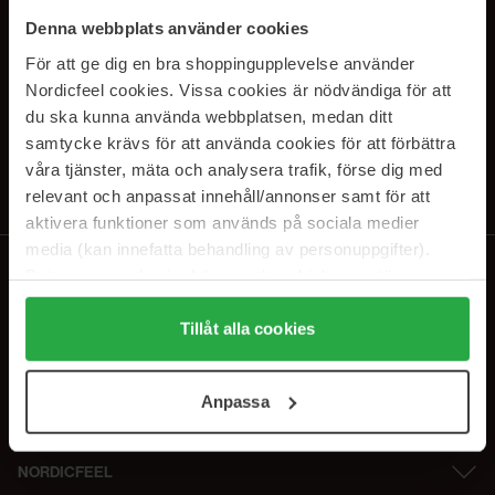
SUBSCRIBE TO OUR
Denna webbplats använder cookies
NEWSLETTER
För att ge dig en bra shoppingupplevelse använder
Nordicfeel cookies. Vissa cookies är nödvändiga för att
E-postadresse
du ska kunna använda webbplatsen, medan ditt
samtycke krävs för att använda cookies för att förbättra
våra tjänster, mäta och analysera trafik, förse dig med
Ved å abonnere godtar du vår
personvernerklæring
. Du kan melde deg
av når som helst.
relevant och anpassat innehåll/annonser samt för att
aktivera funktioner som används på sociala medier
media (kan innefatta behandling av personuppgifter).
Data som samlas in delas med cookieleverantören.
Genom att trycka på "Tillåt alla cookies" accepterar du
alla cookies, medan du under "Detaljer" kan anpassa
Tillåt alla cookies
användningen av cookies. Du kan när som helst återkalla
ditt samtycke. För mer information se vår Cookie Policy
Anpassa
samt vår Integritetspolicy.
NORDICFEEL