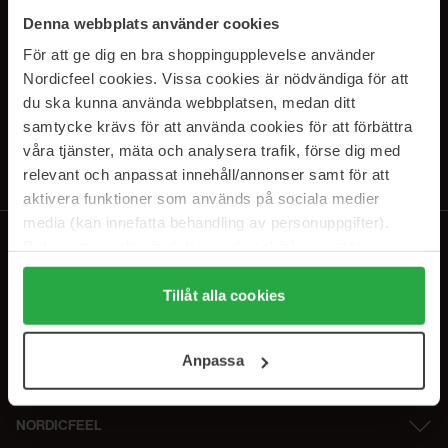
PRENUMERERA PÅ VÅRA
Denna webbplats använder cookies
NYHETSBREV
För att ge dig en bra shoppingupplevelse använder
Nordicfeel cookies. Vissa cookies är nödvändiga för att
E-postadress
du ska kunna använda webbplatsen, medan ditt
samtycke krävs för att använda cookies för att förbättra
våra tjänster, mäta och analysera trafik, förse dig med
Genom att prenumerera accepterar du vår
Integritetspolicy
.
Avprenumerera när som helst.
relevant och anpassat innehåll/annonser samt för att
aktivera funktioner som används på sociala medier
media (kan innefatta behandling av personuppgifter).
Data som samlas in delas med cookieleverantören.
Genom att trycka på "Tillåt alla cookies" accepterar du
alla cookies, medan du under "Detaljer" kan anpassa
Tillåt alla cookies
användningen av cookies. Du kan när som helst återkalla
ditt samtycke. För mer information se vår Cookie Policy
Anpassa
samt vår Integritetspolicy.
NORDICFEEL