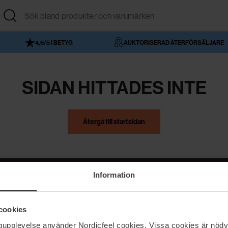
4,6/5 I BETYG
AUKTORISERAD ÅTERFÖRSÄLJARE
SIDAN HITTADES INTE
Återgå till startsidan
Information
NordicFeel
Hjälp
cookies
Om NordicFeel
Kontakta oss
ngupplevelse använder Nordicfeel cookies. Vissa cookies är nödv