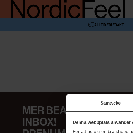
ALLTID FRI FRAKT
Samtycke
MER BEAUTY I DIN
INBOX!
Denna webbplats använder 
För att ge dig en bra shoppi