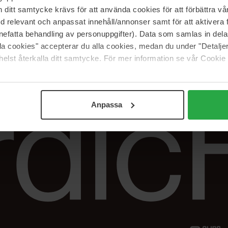
Vår butik
FAQ
itt samtycke krävs för att använda cookies för att förbättra vår
Våra varumärken
Spåra min beställ
med relevant och anpassat innehåll/annonser samt för att aktiver
Jobba hos oss
Returer &
nefatta behandling av personuppgifter). Data som samlas in del
reklamationer
alla cookies" accepterar du alla cookies, medan du under "Detal
Samarbeta med oss
elst återkalla ditt samtycke. För mer information se vår Cookie
The Beauty Edit
Anpassa