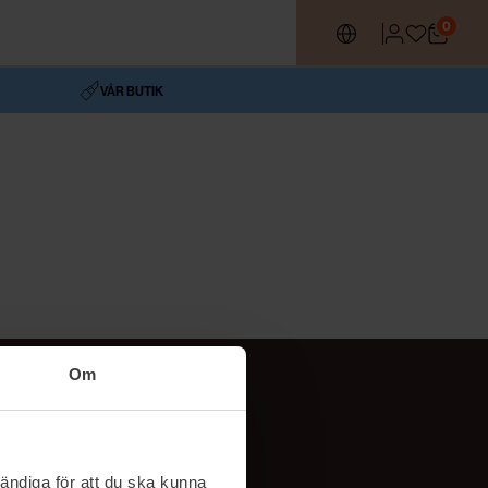
0
VÅR BUTIK
Om
Följ oss
TikTok
ändiga för att du ska kunna