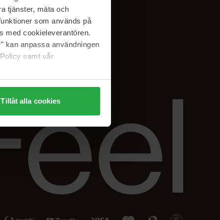
Facebook
a tjänster, mäta och
ning
Instagram
a funktioner som används på
Linkedin
as med cookieleverantören.
jer" kan anpassa användningen
 Policy samt vår
Tillåt alla cookies