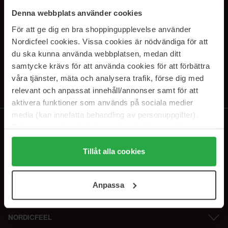
PRENUMERERA PÅ VÅRA
Denna webbplats använder cookies
NYHETSBREV
För att ge dig en bra shoppingupplevelse använder
Nordicfeel cookies. Vissa cookies är nödvändiga för att
E-postadress
du ska kunna använda webbplatsen, medan ditt
samtycke krävs för att använda cookies för att förbättra
våra tjänster, mäta och analysera trafik, förse dig med
Genom att prenumerera accepterar du vår
Integritetspolicy
.
Avprenumerera när som helst.
relevant och anpassat innehåll/annonser samt för att
aktivera funktioner som används på sociala medier
media (kan innefatta behandling av personuppgifter).
Data som samlas in delas med cookieleverantören.
Genom att trycka på "Tillåt alla cookies" accepterar du
alla cookies, medan du under "Detaljer" kan anpassa
Tillåt alla cookies
användningen av cookies. Du kan när som helst återkalla
ditt samtycke. För mer information se vår Cookie Policy
Anpassa
samt vår Integritetspolicy.
NORDICFEEL