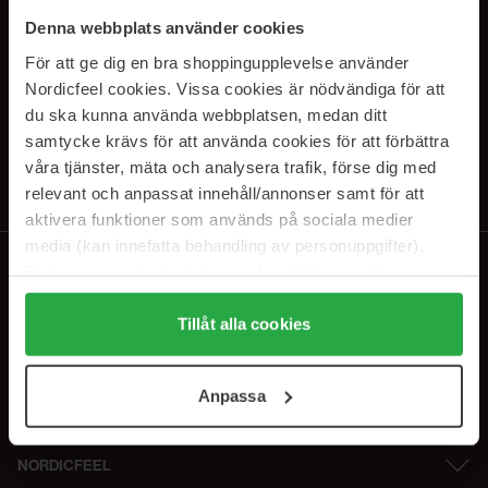
PRENUMERERA PÅ VÅRA
Denna webbplats använder cookies
NYHETSBREV
För att ge dig en bra shoppingupplevelse använder
Nordicfeel cookies. Vissa cookies är nödvändiga för att
E-postadress
du ska kunna använda webbplatsen, medan ditt
samtycke krävs för att använda cookies för att förbättra
våra tjänster, mäta och analysera trafik, förse dig med
Genom att prenumerera accepterar du vår
Integritetspolicy
.
Avprenumerera när som helst.
relevant och anpassat innehåll/annonser samt för att
aktivera funktioner som används på sociala medier
media (kan innefatta behandling av personuppgifter).
Data som samlas in delas med cookieleverantören.
Genom att trycka på "Tillåt alla cookies" accepterar du
alla cookies, medan du under "Detaljer" kan anpassa
Tillåt alla cookies
användningen av cookies. Du kan när som helst återkalla
ditt samtycke. För mer information se vår Cookie Policy
Anpassa
samt vår Integritetspolicy.
NORDICFEEL